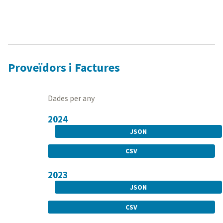
Proveïdors i Factures
Dades per any
2024
JSON
CSV
2023
JSON
CSV