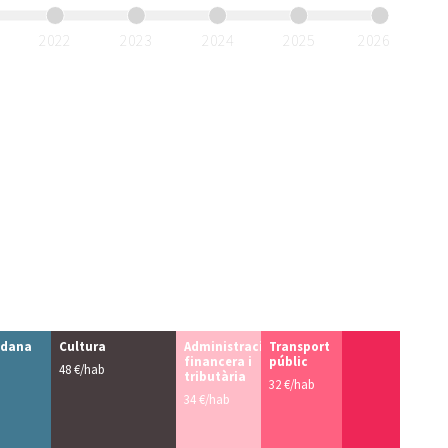
2022
2023
2024
2025
2026
adana
Cultura
Administració
Transport
financera i
públic
48 €/hab
tributària
32 €/hab
34 €/hab