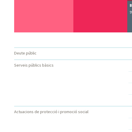
B
9
CATEGORIA
CATEGORIA
Deute públic
QUANTITAT
PERCENTATGE
NIVELL 1
NIVELL 2
Serveis públics bàsics
Actuacions de protecció i promoció social