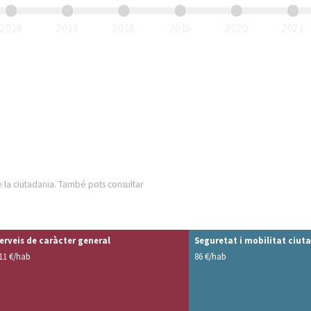
2016
2017
2018
2019
2020
2021
 la ciutadania. També pots consultar
erveis de caràcter general
Seguretat i mobilitat ciut
11 €/hab
86 €/hab