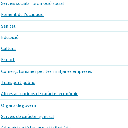
Serveis socials i promoció social
Foment de l'ocupació
Sanitat
Educació
Cultura
Esport
Comerç, turisme i petites i mitjanes empreses
Transport públic
Altres actuacions de caràcter econòmic
Òrgans de govern
Serveis de caràcter general
Administració financera i tributària