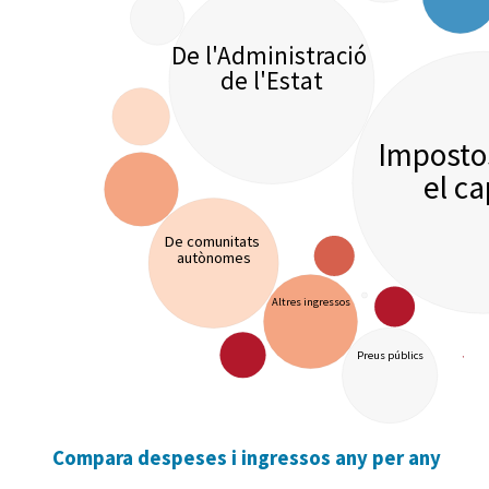
De l'Administració
de l'Estat
Imposto
el ca
De comunitats
autònomes
Altres ingressos
Preus públics
Compara despeses i ingressos any per any