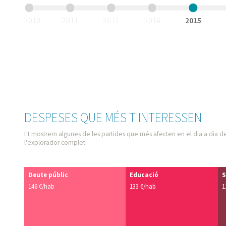
2010
2011
2012
2014
2015
DESPESES QUE MÉS T'INTERESSEN
Et mostrem algunes de les partides que més afecten en el dia a dia de
l'explorador complet.
Deute públic
Educació
S
146 €/hab
133 €/hab
1