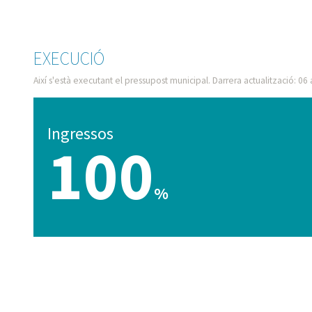
EXECUCIÓ
Així s'està executant el pressupost municipal. Darrera actualització: 06
Ingressos
100
%