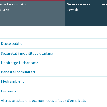
Serveis socials i promoció 
enestar comunitari
79 €/hab
9 €/hab
Deute públic
Seguretat i mobilitat ciutadana
Habitatge i urbanisme
Benestar comunitari
Medi ambient
Pensions
Altres prestacions econòmiques a favor d'empleats