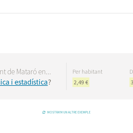
t de Mataró en...
Per habitant
D
ca i estadística
?
2,49 €
MOSTRA'M UN ALTRE EXEMPLE