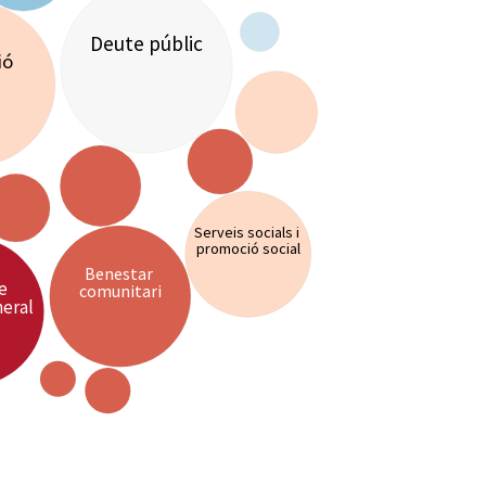
Deute públic
ió
Serveis socials i
promoció social
Benestar
de
comunitari
neral