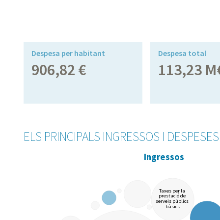
Despesa per habitant
Despesa total
906,82 €
113,23 M
ELS PRINCIPALS INGRESSOS I DESPESE
Ingressos
Taxes per la
prestació de
serveis públics
bàsics