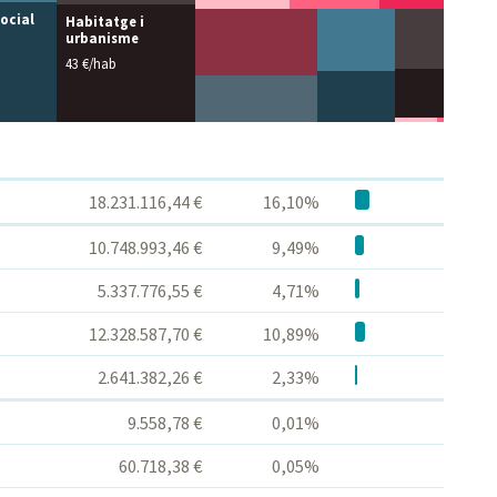
social
Habitatge i
urbanisme
43 €/hab
18.231.116,44 €
16,10%
10.748.993,46 €
9,49%
5.337.776,55 €
4,71%
12.328.587,70 €
10,89%
2.641.382,26 €
2,33%
9.558,78 €
0,01%
60.718,38 €
0,05%