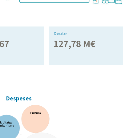
Deute
67
127,78 M€
Despeses
Cultura
Habitatge i
urbanisme