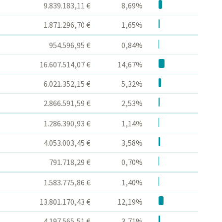
9.839.183,11 €
8,69%
1.871.296,70 €
1,65%
954.596,95 €
0,84%
16.607.514,07 €
14,67%
6.021.352,15 €
5,32%
2.866.591,59 €
2,53%
1.286.390,93 €
1,14%
4.053.003,45 €
3,58%
791.718,29 €
0,70%
1.583.775,86 €
1,40%
13.801.170,43 €
12,19%
4.197.565,51 €
3,71%