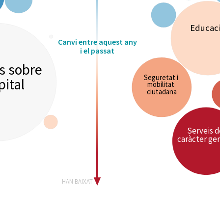
Educac
Canvi entre aquest any
i el passat
s sobre
Seguretat i
pital
mobilitat
ciutadana
Serveis 
caràcter ge
HAN BAIXAT