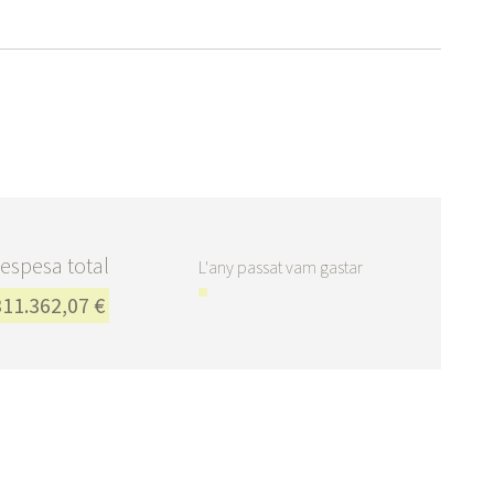
espesa total
L'any passat vam gastar
311.362,07 €